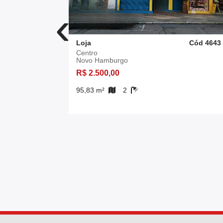
‹
Cód 4952
Loja
Cód 4643
Centro
Novo Hamburgo
R$ 2.500,00
95,83 m²
2