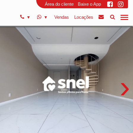
Área do cliente
Baixe o App
Vendas
Locações
›